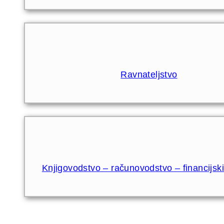
Ravnateljstvo
Knjigovodstvo – računovodstvo – financijski