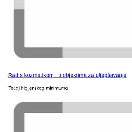
Rad s kozmetikom i u objektima za uljepšavanje
Tečaj higijenskog minimuma